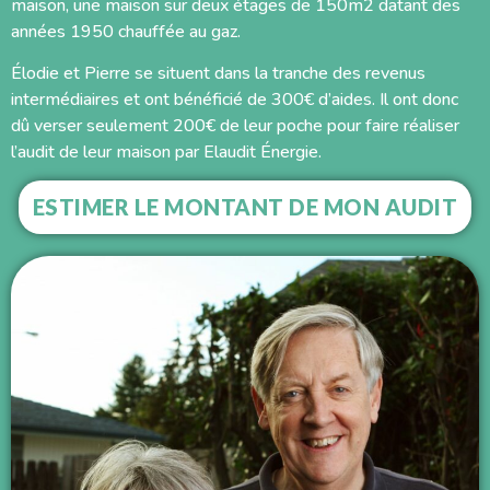
maison, une maison sur deux étages de 150m2 datant des
années 1950 chauffée au gaz.
Élodie et Pierre se situent dans la tranche des revenus
intermédiaires et ont bénéficié de 300€ d’aides. Il ont donc
dû verser seulement 200€ de leur poche pour faire réaliser
l’audit de leur maison par Elaudit Énergie.
ESTIMER LE MONTANT DE MON AUDIT